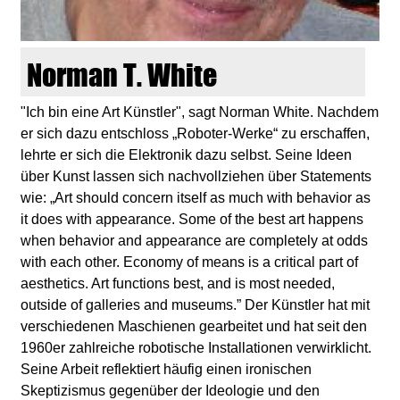
d
i
Norman T. White
e
"Ich bin eine Art Künstler", sagt Norman White. Nachdem
er sich dazu entschloss „Roboter-Werke“ zu erschaffen,
n
lehrte er sich die Elektronik dazu selbst. Seine Ideen
über Kunst lassen sich nachvollziehen über Statements
k
wie: „Art should concern itself as much with behavior as
it does with appearance. Some of the best art happens
u
when behavior and appearance are completely at odds
with each other. Economy of means is a critical part of
n
aesthetics. Art functions best, and is most needed,
outside of galleries and museums.” Der Künstler hat mit
s
verschiedenen Maschienen gearbeitet und hat seit den
1960er zahlreiche robotische Installationen verwirklicht.
t
Seine Arbeit reflektiert häufig einen ironischen
Skeptizismus gegenüber der Ideologie und den