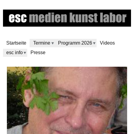
Skip
to
main
content
Startseite
Termine
Programm 2026
Videos
esc info
Presse
e
s
c
m
e