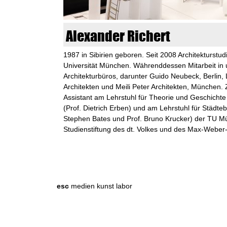
n
k
Alexander Richert
u
1987 in Sibirien geboren. Seit 2008 Architekturst
Universität München. Währenddessen Mitarbeit in 
n
Architekturbüros, darunter Guido Neubeck, Berlin
Architekten und Meili Peter Architekten, München
s
Assistant am Lehrstuhl für Theorie und Geschichte
(Prof. Dietrich Erben) und am Lehrstuhl für Städ
t
Stephen Bates und Prof. Bruno Krucker) der TU Mü
Studienstiftung des dt. Volkes und des Max-Webe
l
S
S
a
e
e
a
b
r
a
esc
medien kunst labor
c
o
r
h
r
c