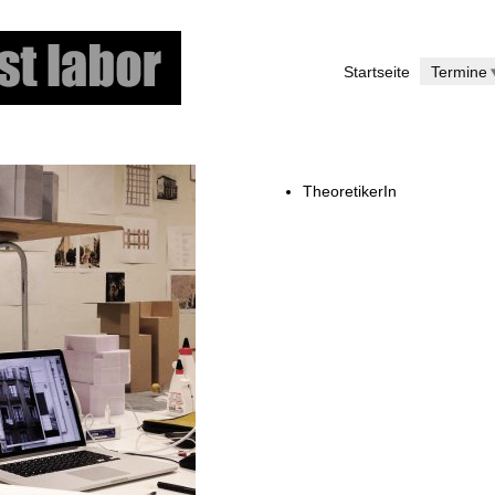
Skip
to
Startseite
Termine
main
content
TheoretikerIn