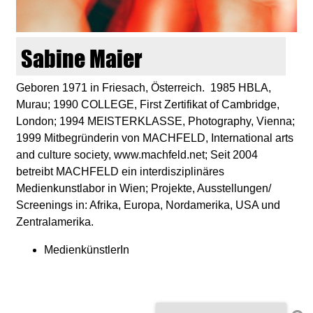
d
i
Sabine Maier
e
Geboren 1971 in Friesach, Österreich. 1985 HBLA,
Murau; 1990 COLLEGE, First Zertifikat of Cambridge,
n
London; 1994 MEISTERKLASSE, Photography, Vienna;
1999 Mitbegründerin von MACHFELD, International arts
k
and culture society, www.machfeld.net; Seit 2004
betreibt MACHFELD ein interdisziplinäres
u
Medienkunstlabor in Wien; Projekte, Ausstellungen/
Screenings in: Afrika, Europa, Nordamerika, USA und
n
Zentralamerika.
s
MedienkünstlerIn
t
S
S