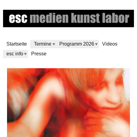
Skip
to
main
content
Startseite
Termine
Programm 2026
Videos
esc info
Presse
e
s
c
m
e