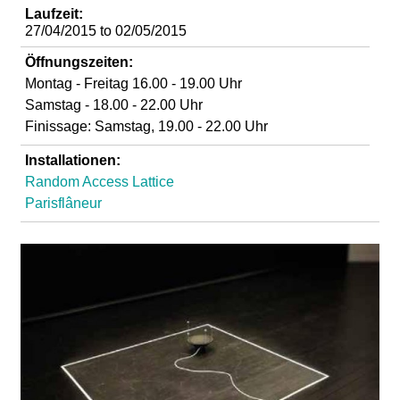
d
Laufzeit:
27/04/2015
to
02/05/2015
i
Öffnungszeiten:
Montag - Freitag 16.00 - 19.00 Uhr
e
Samstag - 18.00 - 22.00 Uhr
Finissage: Samstag, 19.00 - 22.00 Uhr
n
Installationen:
k
Random Access Lattice
Parisflâneur
u
n
s
t