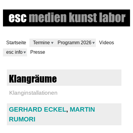
Skip
to
main
content
Startseite
Termine
Programm 2026
Videos
esc info
Presse
e
Klangräume
s
Klanginstallationen
c
m
GERHARD ECKEL
,
MARTIN
RUMORI
e