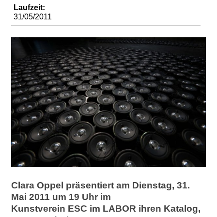
d
Laufzeit:
31/05/2011
i
e
n
k
u
n
s
Clara Oppel präsentiert am Dienstag, 31.
t
Mai 2011 um 19 Uhr im
Kunstverein ESC im LABOR ihren Katalog,