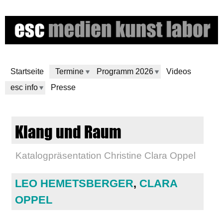
Skip
to
main
content
Startseite
Termine
Programm 2026
Videos
esc info
Presse
e
Klang und Raum
s
Katalogpräsentation Christine Clara Oppel
c
m
LEO HEMETSBERGER
,
CLARA
OPPEL
e