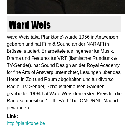
d
i
Ward Weis
e
Ward Weis (aka Planktone) wurde 1956 in Antwerpen
geboren und hat Film & Sound an der NARAFI in
n
Brüssel studiert. Er arbeitete als Ingeneur für Musik,
Drama und Features für VRT (flämischer Rundfunk &
k
TV-Sender), hat Sound Design an der Royal Academy
for fine Arts of Antwerp unterrichtet, Lesungen über das
u
Hören in Zeit und Raum abgehalten und für diverse
Radio, TV-Sender, Schauspielhäuser, Galerien, …
n
gearbeitet. 1994 hat Ward Weis den ersten Preis für die
Radiokomposition “THE FALL” bei CMC/RNE Madrid
s
gewonnen.
Link:
t
http://planktone.be