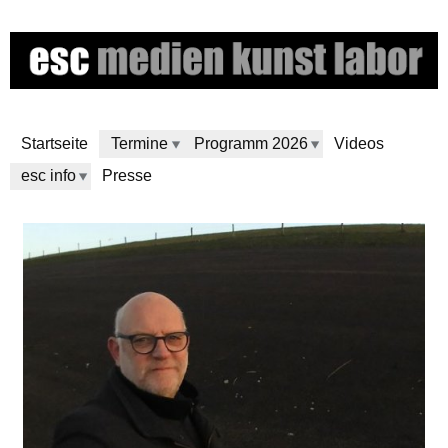
Skip
to
main
content
Startseite
Termine
Programm 2026
Videos
esc info
Presse
e
s
c
m
e