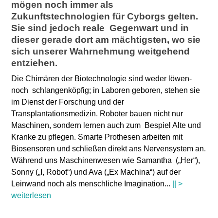
l
mögen noch immer als
Zukunftstechnologien für Cyborgs gelten.
a
Sie sind jedoch reale Gegenwart und in
dieser gerade dort am mächtigsten, wo sie
b
sich unserer Wahrnehmung weitgehend
entziehen.
o
Die Chimären der Biotechnologie sind weder löwen-
noch schlangenköpfig; in Laboren geboren, stehen sie
r
im Dienst der Forschung und der
Transplantationsmedizin. Roboter bauen nicht nur
Maschinen, sondern lernen auch zum Bespiel Alte und
Kranke zu pflegen. Smarte Prothesen arbeiten mit
Biosensoren und schließen direkt ans Nervensystem an.
Während uns Maschinenwesen wie Samantha („Her“),
Sonny („I, Robot“) und Ava („Ex Machina“) auf der
Leinwand noch als menschliche Imagination
...
|| >
weiterlesen