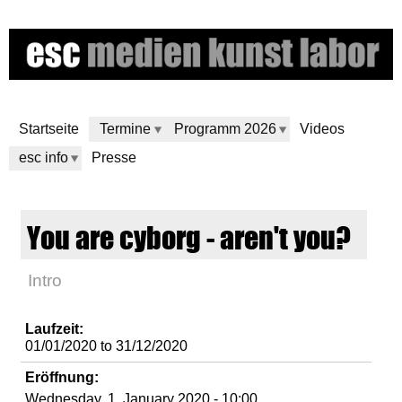
Skip
to
main
content
Startseite
Termine
Programm 2026
Videos
esc info
Presse
e
You are cyborg - aren't you?
s
Intro
c
m
Laufzeit:
01/01/2020
to
31/12/2020
e
Eröffnung:
Wednesday, 1. January 2020 - 10:00