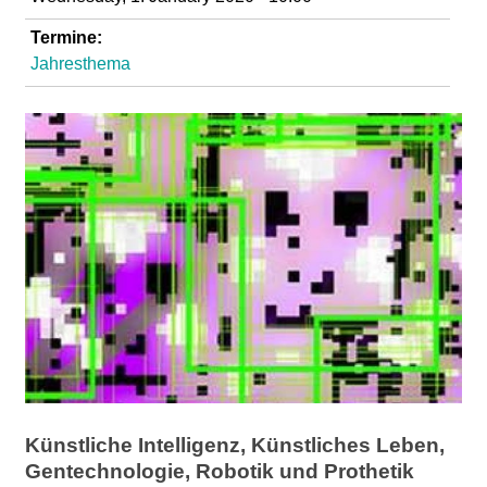
d
Termine:
Jahresthema
i
e
n
k
u
n
s
t
Künstliche Intelligenz, Künstliches Leben,
Gentechnologie, Robotik und Prothetik