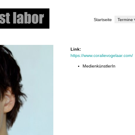
Skip
to
Startseite
Termine
main
content
Link:
https://www.coralievogelaar.com/
MedienkünstlerIn