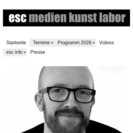
Skip
to
main
content
Startseite
Termine
Programm 2026
Videos
esc info
Presse
e
s
c
m
e