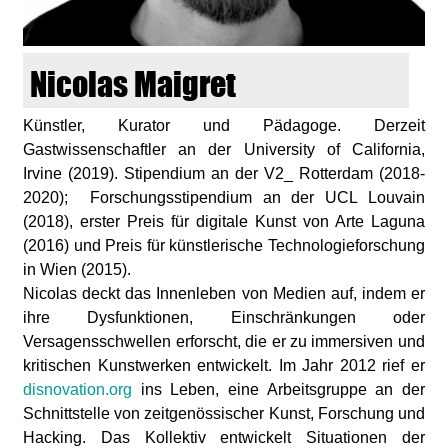
d
i
Nicolas Maigret
e
Künstler, Kurator und Pädagoge. Derzeit
Gastwissenschaftler an der University of California,
n
Irvine (2019). Stipendium an der V2_ Rotterdam (2018-
2020); Forschungsstipendium an der UCL Louvain
k
(2018), erster Preis für digitale Kunst von Arte Laguna
(2016) und Preis für künstlerische Technologieforschung
u
in Wien (2015).
Nicolas deckt das Innenleben von Medien auf, indem er
n
ihre Dysfunktionen, Einschränkungen oder
Versagensschwellen erforscht, die er zu immersiven und
s
kritischen Kunstwerken entwickelt. Im Jahr 2012 rief er
disnovation.org
ins Leben, eine Arbeitsgruppe an der
t
Schnittstelle von zeitgenössischer Kunst, Forschung und
Hacking. Das Kollektiv entwickelt Situationen der