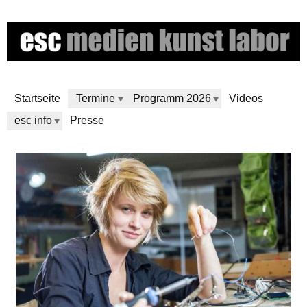
Skip
to
main
content
Startseite
Termine
Programm 2026
Videos
esc info
Presse
e
s
c
m
e