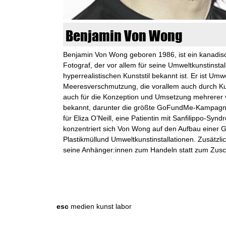
n
k
Benjamin Von Wong
u
Benjamin Von Wong geboren 1986, ist ein kanadische
Fotograf, der vor allem für seine Umweltkunstinsta
n
hyperrealistischen Kunststil bekannt ist. Er ist Umw
Meeresverschmutzung, die vorallem auch durch Kuns
s
auch für die Konzeption und Umsetzung mehrerer
bekannt, darunter die größte GoFundMe-Kampagne, 
t
für Eliza O’Neill, eine Patientin mit Sanfilippo-Syn
konzentriert sich Von Wong auf den Aufbau einer 
l
Plastikmüllund Umweltkunstinstallationen. Zusätzlich
seine Anhänger:innen zum Handeln statt zum Zus
a
S
S
b
e
e
a
o
r
a
esc
medien kunst labor
c
r
h