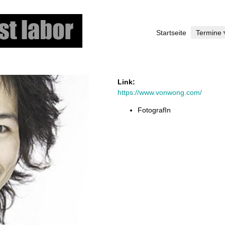
Skip
to
Startseite
Termine
main
content
Link:
https://www.vonwong.com/
FotografIn