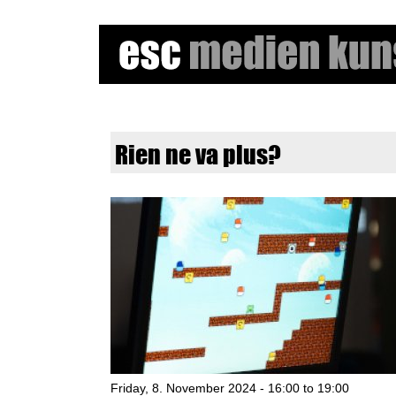
e
Rien ne va plus?
s
c
m
e
d
i
e
Friday, 8. November 2024 -
16:00
to
19:00