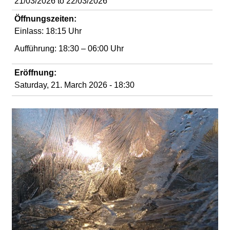
21/03/2026
to
22/03/2026
d
Öffnungszeiten:
i
Einlass: 18:15 Uhr
Aufführung: 18:30 – 06:00 Uhr
e
Eröffnung:
n
Saturday, 21. March 2026 - 18:30
k
u
n
s
t