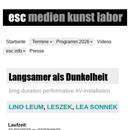
Skip
to
main
content
Startseite
Termine
Programm 2026
Videos
esc info
Presse
e
Langsamer als Dunkelheit
s
long duration performative AV-installation
c
m
LINO LEUM
,
LESZEK
,
LEA SONNEK
e
Laufzeit: