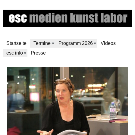
Skip
to
main
content
Startseite
Termine
Programm 2026
Videos
esc info
Presse
e
s
c
m
e