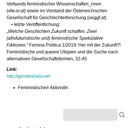
l
Verbands feministischer Wissenschafteri_nnen
(vfw.or.at) sowie im Vorstand der Österreichischen
a
Gesellschaft für Geschlechterforschung (oeggf.at)
• letzte Veröffentlichung:
b
„Welche Geschichten Zukunft schaffen. Zwei
(afrofuturistische und) feministische Spekulative
o
Fiktionen.“
Femina Politica 1/2019: Her mit der Zukunft?!
Feministische und queere Utopien und die Suche nach
r
alternativen Gesellschaftsformen, 32-45
Link:
http://genderetalia.net
Feministische/r AktivistIn
S
S
e
e
a
r