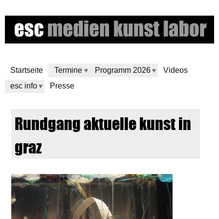
Skip
to
main
content
Startseite
Termine
Programm 2026
Videos
esc info
Presse
e
Rundgang aktuelle kunst in
s
graz
c
m
e