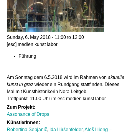
d
i
e
Sunday, 6. May 2018 -
11:00
to
12:00
[esc] medien kunst labor
n
Führung
k
u
Am Sonntag dem 6.5.2018 wird im Rahmen von
aktuelle
kunst in graz
wieder ein Rundgang stattfinden. Dieses
n
Mal mit Kunsthistorikerin Nora Leitgeb.
Treffpunkt: 11.00 Uhr im esc medien kunst labor
s
Zum Projekt:
Assonance of Drops
t
KünstlerInnen:
Robertina Šebjanič
,
Ida Hiršenfelder
,
Aleš Hieng –