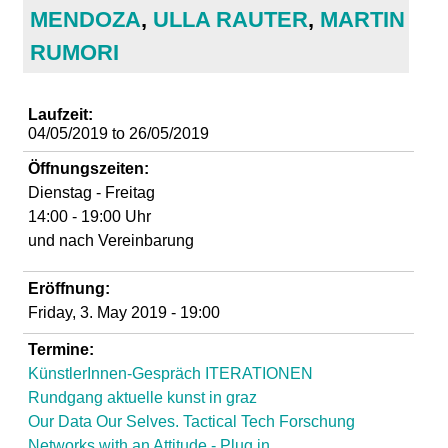
d
MENDOZA
,
ULLA RAUTER
,
MARTIN
RUMORI
i
e
Laufzeit:
04/05/2019
to
26/05/2019
n
Öffnungszeiten:
Dienstag - Freitag
k
14:00 - 19:00 Uhr
und nach Vereinbarung
u
Eröffnung:
n
Friday, 3. May 2019 - 19:00
s
Termine:
KünstlerInnen-Gespräch ITERATIONEN
t
Rundgang aktuelle kunst in graz
Our Data Our Selves. Tactical Tech Forschung
Networks with an Attitude - Plug in