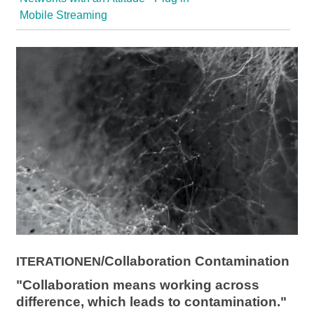
l
Mobile Streaming
a
b
o
r
/Collaboration Contamination
ITERATIONEN
"Collaboration means working across
difference, which leads to contamination."