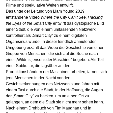
l
Filme und spekulative Welten entwirft.
a
Das unter der Leitung von Liam Young 2019
entstandene Video
Where the City Can't See. Hacking
b
the Eyes of the Smart City
entwirft das dystopische Bild
einer Stadt, die von einem umfassenden Netzwerk
o
kontrolliert als „Smart City“ zu einem digitalen
Organismus wurde. In dieser feindlich anmutenden
r
Umgebung erzählt das Video die Geschichte von einer
Gruppe von Menschen, die sich auf die Suche nach
einer „Wildnis jenseits der Maschine“ begeben. Als Teil
einer Subkultur, die tagsüber an den
Produktionsbändern der Maschinen arbeiten, tarnen sich
jene Menschen in der Nacht vor den
Gesichtserkennungen des Netzwerks und fahren mit
einem Taxi durch die Stadt, in der Hoffnung, die Augen
der „Smart City“ zu hacken, um an einen Ort zu
gelangen, an dem die Stadt sie nicht mehr sehen kann.
Nach einem Drehbuch von Tim Maughan und in