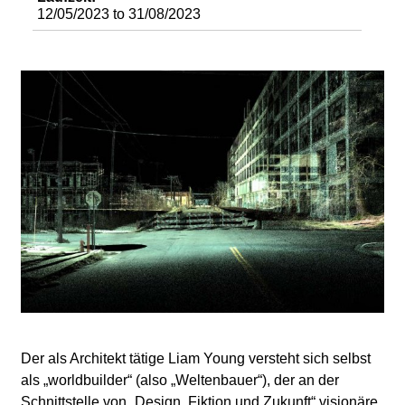
d
12/05/2023
to
31/08/2023
i
e
n
k
u
n
s
t
Der als Architekt tätige Liam Young versteht sich selbst
als „worldbuilder“ (also „Weltenbauer“), der an der
Schnittstelle von „Design, Fiktion und Zukunft“ visionäre