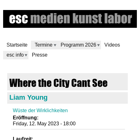
Skip
to
main
content
Startseite
Termine
Programm 2026
Videos
esc info
Presse
e
Where the City Cant See
s
Liam Young
c
Wüste der Wirklichkeiten
m
Eröffnung:
Friday, 12. May 2023 - 18:00
e
Laufzeit: