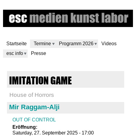
Skip
to
main
content
Startseite
Termine
Programm 2026
Videos
esc info
Presse
e
IMITATION GAME
s
House of Horrors
c
Mir Raggam-Alji
m
OUT OF CONTROL
e
Eröffnung:
Saturday, 27. September 2025 - 17:00