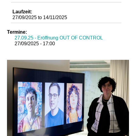
d
Laufzeit:
27/09/2025
to
14/11/2025
i
Termine:
e
27.09.25 - Eröffnung OUT OF CONTROL
27/09/2025 - 17:00
n
k
u
n
s
t