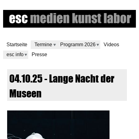
Skip
to
main
content
Startseite
Termine
Programm 2026
Videos
esc info
Presse
e
04.10.25 - Lange Nacht der
s
Museen
c
m
e