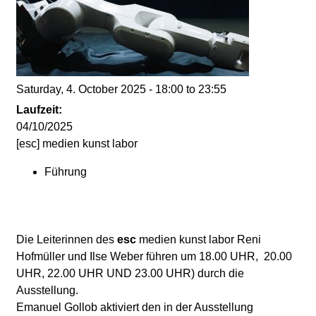
d
i
e
Saturday, 4. October 2025 -
18:00
to
23:55
n
Laufzeit:
04/10/2025
k
[esc] medien kunst labor
Führung
u
n
Die Leiterinnen des
esc
medien kunst labor Reni
s
Hofmüller und Ilse Weber führen um 18.00 UHR, 20.00
UHR, 22.00 UHR UND 23.00 UHR) durch die
t
Ausstellung.
Emanuel Gollob aktiviert den in der Ausstellung