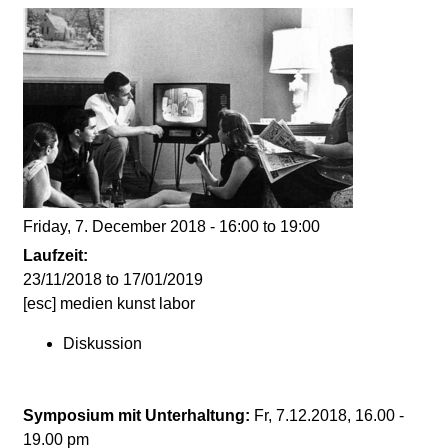
d
i
e
n
k
Friday, 7. December 2018 -
16:00
to
19:00
u
Laufzeit:
23/11/2018
to
17/01/2019
n
[esc] medien kunst labor
Diskussion
s
t
Symposium mit Unterhaltung:
Fr, 7.12.2018, 16.00 -
19.00 pm