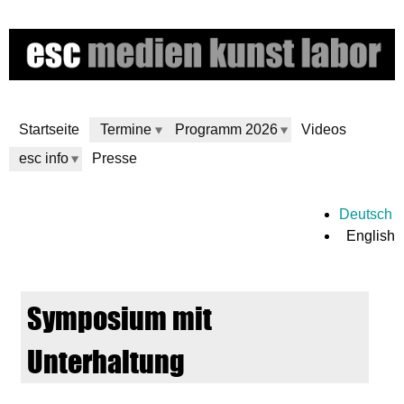
Skip
to
main
content
Startseite
Termine
Programm 2026
Videos
esc info
Presse
e
Deutsch
English
s
c
Symposium mit
m
Unterhaltung
e