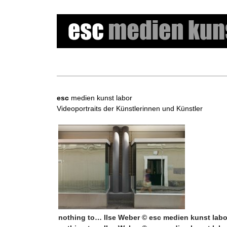
e
s
esc
medien kunst labor
c
Videoportraits der Künstlerinnen und Künstler
m
e
d
i
e
nothing to… Ilse Weber © esc medien kunst labo