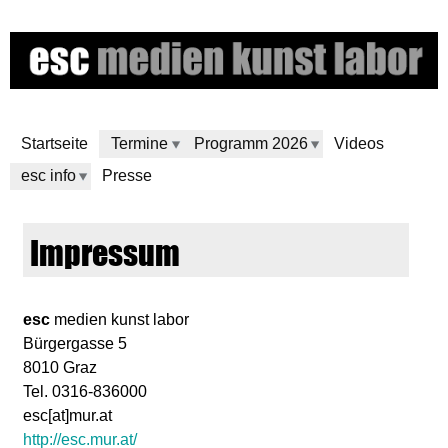
Direkt
zum
Inhalt
Startseite
Termine
Programm 2026
Videos
esc info
Presse
e
Impressum
s
c
esc
medien kunst labor
Bürgergasse 5
m
8010 Graz
Tel. 0316-836000
e
esc[at]mur.at
http://esc.mur.at/