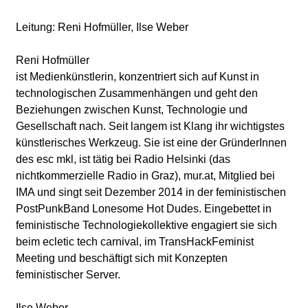
d
Leitung: Reni Hofmüller, Ilse Weber
i
Reni Hofmüller
e
ist Medienkünstlerin, konzentriert sich auf Kunst in
technologischen Zusammenhängen und geht den
n
Beziehungen zwischen Kunst, Technologie und
Gesellschaft nach. Seit langem ist Klang ihr wichtigstes
k
künstlerisches Werkzeug. Sie ist eine der GründerInnen
des esc mkl, ist tätig bei Radio Helsinki (das
u
nichtkommerzielle Radio in Graz), mur.at, Mitglied bei
IMA und singt seit Dezember 2014 in der feministischen
n
PostPunkBand Lonesome Hot Dudes. Eingebettet in
feministische Technologiekollektive engagiert sie sich
s
beim ecletic tech carnival, im TransHackFeminist
Meeting und beschäftigt sich mit Konzepten
t
feministischer Server.
Ilse Weber