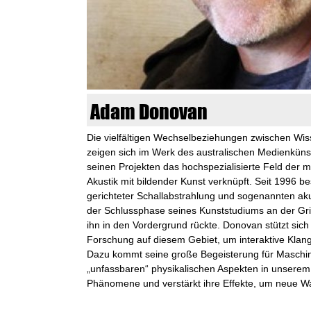
n
k
u
n
Adam Donovan
s
Die vielfältigen Wechselbeziehungen zwischen Wis
zeigen sich im Werk des australischen Medienküns
t
seinen Projekten das hochspezialisierte Feld der 
Akustik mit bildender Kunst verknüpft. Seit 1996 be
l
gerichteter Schallabstrahlung und sogenannten aku
der Schlussphase seines Kunststudiums an der Grif
a
ihn in den Vordergrund rückte. Donovan stützt sich 
Forschung auf diesem Gebiet, um interaktive Klangi
b
Dazu kommt seine große Begeisterung für Maschin
„unfassbaren“ physikalischen Aspekten in unserem 
o
Phänomene und verstärkt ihre Effekte, um neue 
r