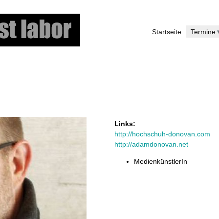
Direkt
zum
Startseite
Termine
Inhalt
Links:
http://hochschuh-donovan.com
http://adamdonovan.net
MedienkünstlerIn