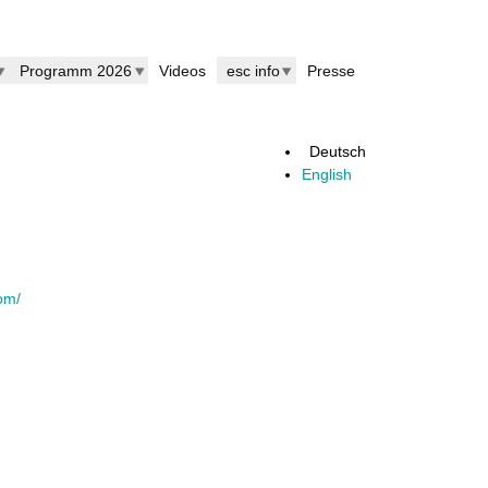
Programm 2026
Videos
esc info
Presse
Deutsch
English
com/