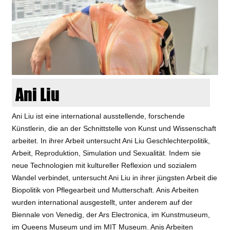
d
i
e
n
Ani Liu
k
Ani Liu ist eine international ausstellende, forschende
u
Künstlerin, die an der Schnittstelle von Kunst und Wissenschaft
arbeitet. In ihrer Arbeit untersucht Ani Liu Geschlechterpolitik,
n
Arbeit, Reproduktion, Simulation und Sexualität. Indem sie
neue Technologien mit kultureller Reflexion und sozialem
s
Wandel verbindet, untersucht Ani Liu in ihrer jüngsten Arbeit die
Biopolitik von Pflegearbeit und Mutterschaft. Anis Arbeiten
t
wurden international ausgestellt, unter anderem auf der
Biennale von Venedig, der Ars Electronica, im Kunstmuseum,
im Queens Museum und im MIT Museum. Anis Arbeiten