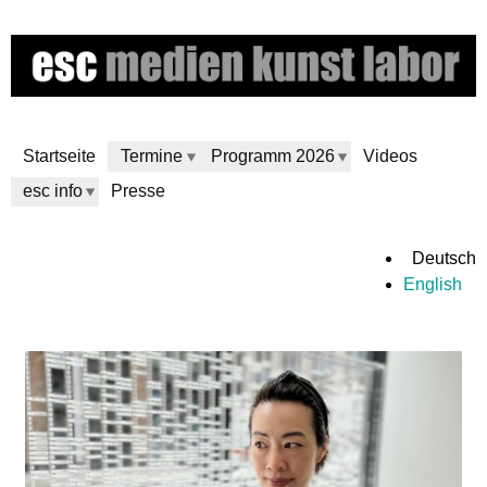
Direkt
zum
Inhalt
Startseite
Termine
Programm 2026
Videos
esc info
Presse
e
Deutsch
English
s
c
m
e