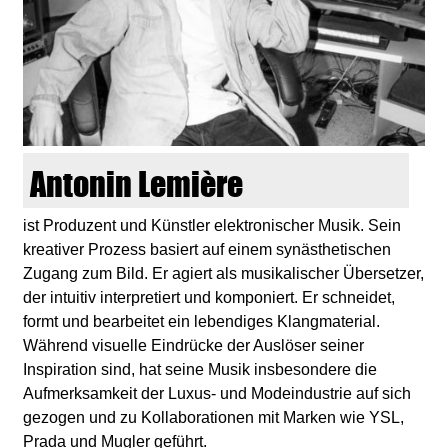
d
i
e
n
Antonin Lemière
k
ist Produzent und Künstler elektronischer Musik. Sein
kreativer Prozess basiert auf einem synästhetischen
u
Zugang zum Bild. Er agiert als musikalischer Übersetzer,
der intuitiv interpretiert und komponiert. Er schneidet,
n
formt und bearbeitet ein lebendiges Klangmaterial.
Während visuelle Eindrücke der Auslöser seiner
s
Inspiration sind, hat seine Musik insbesondere die
Aufmerksamkeit der Luxus- und Modeindustrie auf sich
t
gezogen und zu Kollaborationen mit Marken wie YSL,
Prada und Mugler geführt.