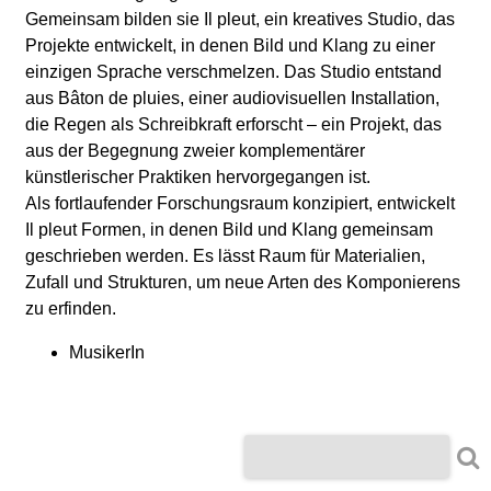
l
Gemeinsam bilden sie Il pleut, ein kreatives Studio, das
Projekte entwickelt, in denen Bild und Klang zu einer
a
einzigen Sprache verschmelzen. Das Studio entstand
aus Bâton de pluies, einer audiovisuellen Installation,
b
die Regen als Schreibkraft erforscht – ein Projekt, das
aus der Begegnung zweier komplementärer
o
künstlerischer Praktiken hervorgegangen ist.
Als fortlaufender Forschungsraum konzipiert, entwickelt
r
Il pleut Formen, in denen Bild und Klang gemeinsam
geschrieben werden. Es lässt Raum für Materialien,
Zufall und Strukturen, um neue Arten des Komponierens
zu erfinden.
MusikerIn
S
S
u
u
c