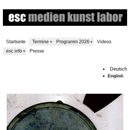
Direkt
zum
Inhalt
Startseite
Termine
Programm 2026
Videos
esc info
Presse
e
Deutsch
English
s
c
m
e