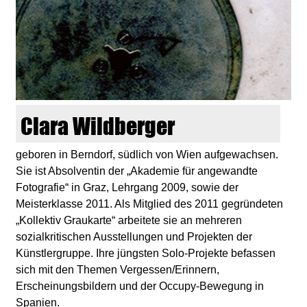
d
i
e
n
Clara Wildberger
k
geboren in Berndorf, südlich von Wien aufgewachsen.
Sie ist Absolventin der „Akademie für angewandte
u
Fotografie“ in Graz, Lehrgang 2009, sowie der
Meisterklasse 2011. Als Mitglied des 2011 gegründeten
n
„Kollektiv Graukarte“ arbeitete sie an mehreren
sozialkritischen Ausstellungen und Projekten der
s
Künstlergruppe. Ihre jüngsten Solo-Projekte befassen
sich mit den Themen Vergessen/Erinnern,
t
Erscheinungsbildern und der Occupy-Bewegung in
Spanien.