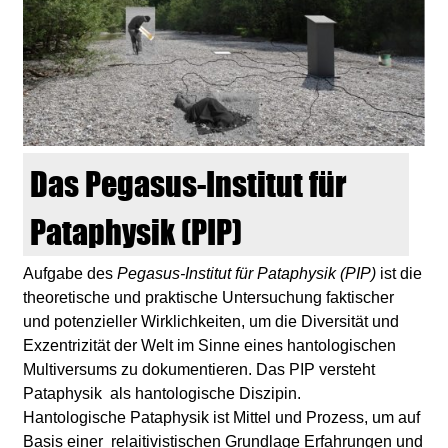
d
i
e
n
Das Pegasus-Institut für
k
Pataphysik (PIP)
u
Aufgabe des
Pegasus-Institut für Pataphysik (PIP)
ist die
theoretische und praktische Untersuchung faktischer
n
und potenzieller Wirklichkeiten, um die Diversität und
Exzentrizität der Welt im Sinne eines hantologischen
s
Multiversums zu dokumentieren. Das PIP versteht
Pataphysik als hantologische Diszipin.
t
Hantologische Pataphysik ist Mittel und Prozess, um auf
Basis einer relaitivistischen Grundlage Erfahrungen und