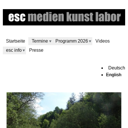
Direkt
zum
Inhalt
Startseite
Termine
Programm 2026
Videos
esc info
Presse
e
Deutsch
English
s
c
m
e