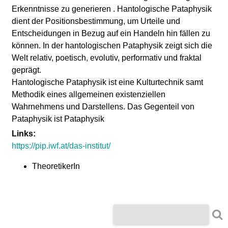
l
Erkenntnisse zu generieren . Hantologische Pataphysik
dient der Positionsbestimmung, um Urteile und
a
Entscheidungen in Bezug auf ein Handeln hin fällen zu
können. In der hantologischen Pataphysik zeigt sich die
b
Welt relativ, poetisch, evolutiv, performativ und fraktal
geprägt.
o
Hantologische Pataphysik ist eine Kulturtechnik samt
Methodik eines allgemeinen existenziellen
r
Wahrnehmens und Darstellens. Das Gegenteil von
Pataphysik ist Pataphysik
Links:
https://pip.iwf.at/das-institut/
TheoretikerIn
S
S
u
u
c