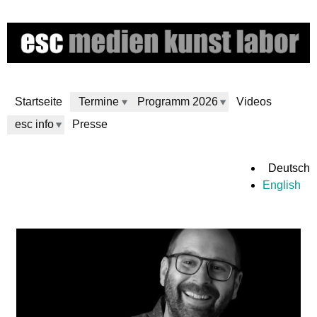
Direkt
zum
Inhalt
Startseite
Termine
Programm 2026
Videos
esc info
Presse
e
Deutsch
English
s
c
m
e