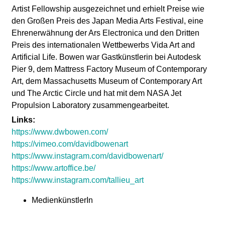
l
Artist Fellowship ausgezeichnet und erhielt Preise wie
den Großen Preis des Japan Media Arts Festival, eine
a
Ehrenerwähnung der Ars Electronica und den Dritten
Preis des internationalen Wettbewerbs Vida Art and
b
Artificial Life. Bowen war Gastkünstlerin bei Autodesk
Pier 9, dem Mattress Factory Museum of Contemporary
o
Art, dem Massachusetts Museum of Contemporary Art
und The Arctic Circle und hat mit dem NASA Jet
r
Propulsion Laboratory zusammengearbeitet.
Links:
https://www.dwbowen.com/
https://vimeo.com/davidbowenart
https://www.instagram.com/davidbowenart/
https://www.artoffice.be/
https://www.instagram.com/tallieu_art
MedienkünstlerIn