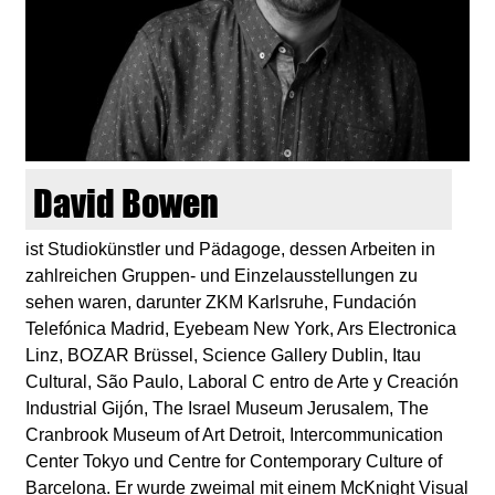
d
i
e
n
David Bowen
k
ist Studiokünstler und Pädagoge, dessen Arbeiten in
zahlreichen Gruppen- und Einzelausstellungen zu
u
sehen waren, darunter ZKM Karlsruhe, Fundación
Telefónica Madrid, Eyebeam New York, Ars Electronica
n
Linz, BOZAR Brüssel, Science Gallery Dublin, Itau
Cultural, São Paulo, Laboral C entro de Arte y Creación
s
Industrial Gijón, The Israel Museum Jerusalem, The
Cranbrook Museum of Art Detroit, Intercommunication
t
Center Tokyo und Centre for Contemporary Culture of
Barcelona. Er wurde zweimal mit einem McKnight Visual