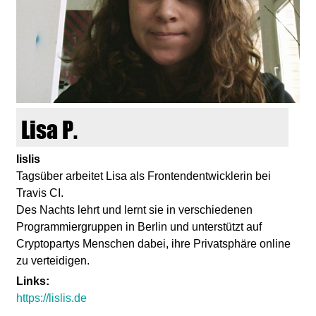
d
i
e
n
Lisa P.
k
lislis
Tagsüber arbeitet Lisa als Frontendentwicklerin bei
u
Travis CI.
Des Nachts lehrt und lernt sie in verschiedenen
n
Programmiergruppen in Berlin und unterstützt auf
Cryptopartys Menschen dabei, ihre Privatsphäre online
s
zu verteidigen.
t
Links:
https://lislis.de