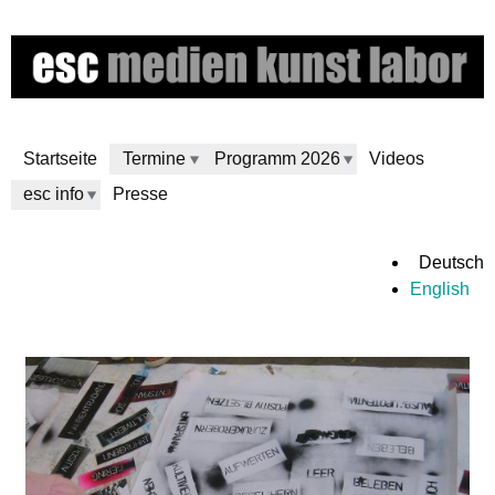
Direkt
zum
Inhalt
Startseite
Termine
Programm 2026
Videos
esc info
Presse
e
Deutsch
English
s
c
m
e