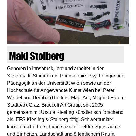
d
i
e
n
Maki Stolberg
k
Geboren in Innsbruck, lebt und arbeitet in der
Steiermark; Studium der Philosophie, Psychologie und
u
Pädagogik an der Universität Wien sowie an der
Hochschule für Angewandte Kunst Wien bei Peter
n
Weibel und Bernhard Leitner. Mag. Art., Mitglied Forum
Stadtpark Graz, Broccoli Art Group; seit 2005
s
gemeinsam mit Ursula Kiesling künstlerisch forschend
als IEFS Kiesling & Stolberg tätig. Schwerpunkte:
t
künstlerische Forschung sozialer Felder, Spielräume
und Einheiten, Landschaft und öffentlichem Raum.