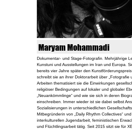
n
k
u
n
Maryam Mohammadi
s
Dokumentar- und Stage-Fotografin. Mehrjährige Le
Kunstuni und Ausstellungen im Iran und Europa. Sie
t
bereits vier Jahre später den Kunstförderungsprei
schreibt sie an ihrer Doktorarbeit über „Fotografie
l
Arbeiten thematisiert sie die Einwirkungen gesellscha
religiöser Bedingungen auf lokaler und globaler E
a
„Neuankömmlinge“ und wie sie sich in deren Biogra
einschreiben. Immer wieder ist sie dabei selbst A
b
Sozialisierungen in unterschiedlichen Gesellschafts
Mitbegründerin von „Daily Rhythm Collectives“ und
o
interkulturellen Jugendarbeit, feministischen Erw
und Flüchtlingsarbeit tätig. Seit 2015 sitzt sie fü
r