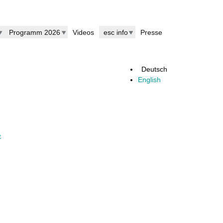
Programm 2026
Videos
esc info
Presse
Deutsch
English
t