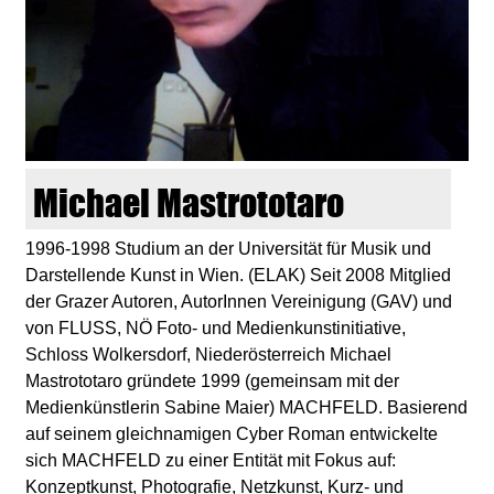
d
i
e
n
Michael Mastrototaro
k
1996-1998 Studium an der Universität für Musik und
Darstellende Kunst in Wien. (ELAK) Seit 2008 Mitglied
u
der Grazer Autoren, AutorInnen Vereinigung (GAV) und
von FLUSS, NÖ Foto- und Medienkunstinitiative,
n
Schloss Wolkersdorf, Niederösterreich Michael
Mastrototaro gründete 1999 (gemeinsam mit der
s
Medienkünstlerin Sabine Maier) MACHFELD. Basierend
auf seinem gleichnamigen Cyber Roman entwickelte
t
sich MACHFELD zu einer Entität mit Fokus auf:
Konzeptkunst, Photografie, Netzkunst, Kurz- und