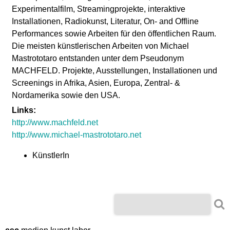
l
Experimentalfilm, Streamingprojekte, interaktive
Installationen, Radiokunst, Literatur, On- and Offline
a
Performances sowie Arbeiten für den öffentlichen Raum.
Die meisten künstlerischen Arbeiten von Michael
b
Mastrototaro entstanden unter dem Pseudonym
MACHFELD. Projekte, Ausstellungen, Installationen und
o
Screenings in Afrika, Asien, Europa, Zentral- &
Nordamerika sowie den USA.
r
Links:
http://www.machfeld.net
http://www.michael-mastrototaro.net
KünstlerIn
S
S
u
u
c
h