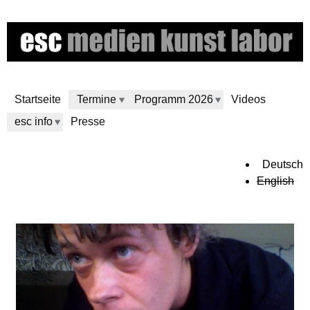
Direkt
zum
Inhalt
Startseite
Termine
Programm 2026
Videos
esc info
Presse
e
Deutsch
English
s
c
m
e