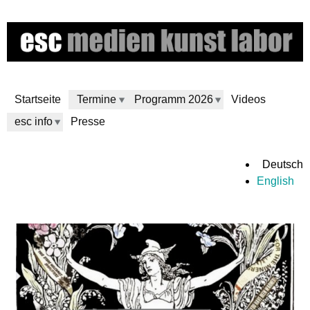
Direkt
zum
Inhalt
Startseite
Termine
Programm 2026
Videos
esc info
Presse
e
Deutsch
English
s
c
m
e