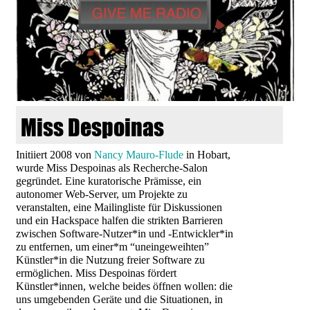
d
i
e
n
Miss Despoinas
k
Initiiert 2008 von
Nancy Mauro-Flude
in Hobart,
wurde Miss Despoinas als Recherche-Salon
u
gegründet. Eine kuratorische Prämisse, ein
autonomer Web-Server, um Projekte zu
n
veranstalten, eine Mailingliste für Diskussionen
und ein Hackspace halfen die strikten Barrieren
zwischen Software-Nutzer*in und -Entwickler*in
s
zu entfernen, um einer*m “uneingeweihten”
Künstler*in die Nutzung freier Software zu
t
ermöglichen. Miss Despoinas fördert
Künstler*innen, welche beides öffnen wollen: die
uns umgebenden Geräte und die Situationen, in