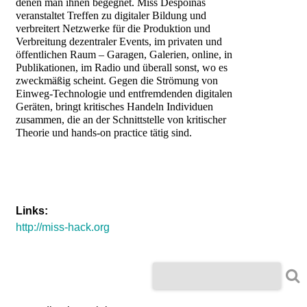
l
denen man ihnen begegnet. Miss Despoinas
veranstaltet Treffen zu digitaler Bildung und
verbreitert Netzwerke für die Produktion und
a
Verbreitung dezentraler Events, im privaten und
öffentlichen Raum – Garagen, Galerien, online, in
b
Publikationen, im Radio und überall sonst, wo es
zweckmäßig scheint. Gegen die Strömung von
Einweg-Technologie und entfremdenden digitalen
o
Geräten, bringt kritisches Handeln Individuen
zusammen, die an der Schnittstelle von kritischer
r
Theorie und hands-on practice tätig sind.
Links:
http://miss-hack.org
S
S
u
u
c
h