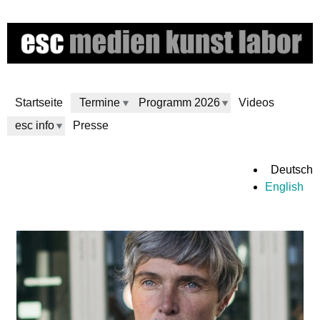
Direkt
zum
Inhalt
Startseite
Termine
Programm 2026
Videos
esc info
Presse
e
Deutsch
English
s
c
m
e