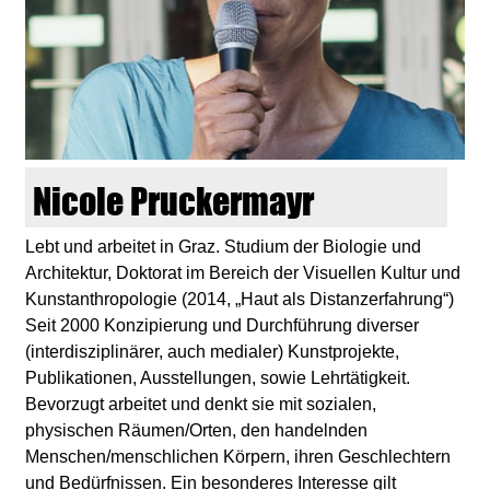
d
i
e
n
Nicole Pruckermayr
k
Lebt und arbeitet in Graz. Studium der Biologie und
Architektur, Doktorat im Bereich der Visuellen Kultur und
u
Kunstanthropologie (2014, „Haut als Distanzerfahrung“)
Seit 2000 Konzipierung und Durchführung diverser
n
(interdisziplinärer, auch medialer) Kunstprojekte,
Publikationen, Ausstellungen, sowie Lehrtätigkeit.
s
Bevorzugt arbeitet und denkt sie mit sozialen,
physischen Räumen/Orten, den handelnden
t
Menschen/menschlichen Körpern, ihren Geschlechtern
und Bedürfnissen. Ein besonderes Interesse gilt