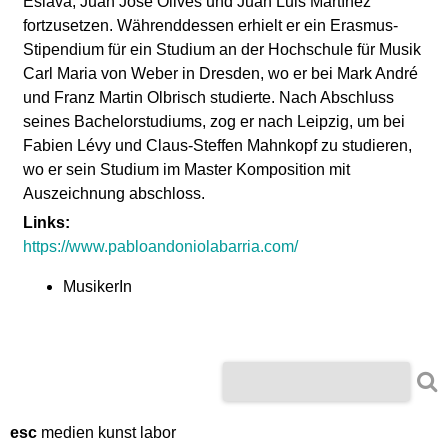
Eslava, Juan José Olives und Juan Luis Martínez
fortzusetzen. Währenddessen erhielt er ein Erasmus-
Stipendium für ein Studium an der Hochschule für Musik
Carl Maria von Weber in Dresden, wo er bei Mark André
und Franz Martin Olbrisch studierte. Nach Abschluss
seines Bachelorstudiums, zog er nach Leipzig, um bei
Fabien Lévy und Claus-Steffen Mahnkopf zu studieren,
wo er sein Studium im Master Komposition mit
Auszeichnung abschloss.
Links:
https://www.pabloandoniolabarria.com/
MusikerIn
S
S
u
u
c
h
esc
medien kunst labor
c