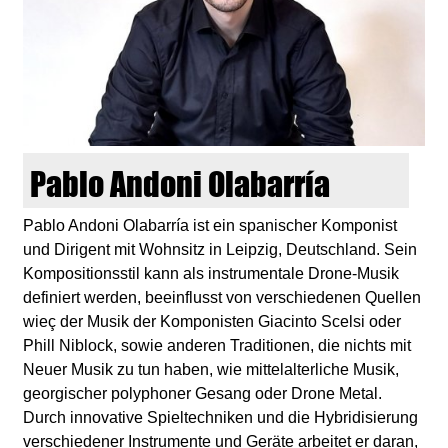
d
i
e
n
Pablo Andoni Olabarría
k
Pablo Andoni Olabarría ist ein spanischer Komponist
und Dirigent mit Wohnsitz in Leipzig, Deutschland. Sein
u
Kompositionsstil kann als instrumentale Drone-Musik
definiert werden, beeinflusst von verschiedenen Quellen
n
wieç der Musik der Komponisten Giacinto Scelsi oder
Phill Niblock, sowie anderen Traditionen, die nichts mit
s
Neuer Musik zu tun haben, wie mittelalterliche Musik,
georgischer polyphoner Gesang oder Drone Metal.
t
Durch innovative Spieltechniken und die Hybridisierung
verschiedener Instrumente und Geräte arbeitet er daran,