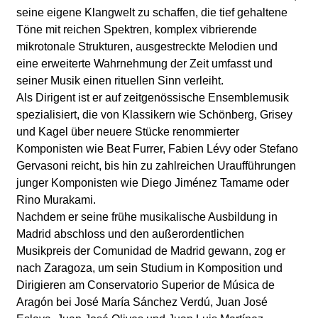
l
seine eigene Klangwelt zu schaffen, die tief gehaltene
Töne mit reichen Spektren, komplex vibrierende
a
mikrotonale Strukturen, ausgestreckte Melodien und
eine erweiterte Wahrnehmung der Zeit umfasst und
b
seiner Musik einen rituellen Sinn verleiht.
Als Dirigent ist er auf zeitgenössische Ensemblemusik
o
spezialisiert, die von Klassikern wie Schönberg, Grisey
und Kagel über neuere Stücke renommierter
r
Komponisten wie Beat Furrer, Fabien Lévy oder Stefano
Gervasoni reicht, bis hin zu zahlreichen Uraufführungen
junger Komponisten wie Diego Jiménez Tamame oder
Rino Murakami.
Nachdem er seine frühe musikalische Ausbildung in
Madrid abschloss und den außerordentlichen
Musikpreis der Comunidad de Madrid gewann, zog er
nach Zaragoza, um sein Studium in Komposition und
Dirigieren am Conservatorio Superior de Música de
Aragón bei José María Sánchez Verdú, Juan José