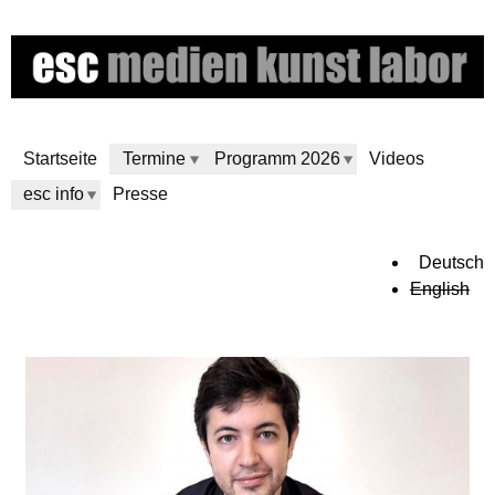
Direkt
zum
Inhalt
Startseite
Termine
Programm 2026
Videos
esc info
Presse
e
Deutsch
English
s
c
m
e