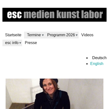
Direkt
zum
Inhalt
Startseite
Termine
Programm 2026
Videos
esc info
Presse
e
Deutsch
English
s
c
m
e