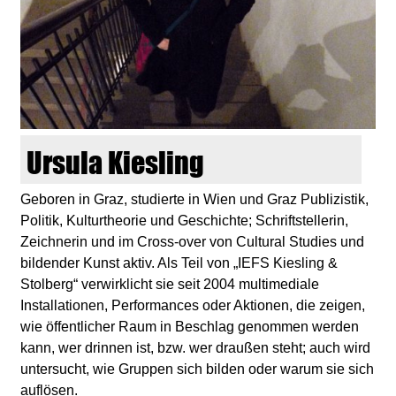
d
i
e
n
Ursula Kiesling
k
Geboren in Graz, studierte in Wien und Graz Publizistik,
Politik, Kulturtheorie und Geschichte; Schriftstellerin,
u
Zeichnerin und im Cross-over von Cultural Studies und
bildender Kunst aktiv. Als Teil von „IEFS Kiesling &
n
Stolberg“ verwirklicht sie seit 2004 multimediale
Installationen, Performances oder Aktionen, die zeigen,
s
wie öffentlicher Raum in Beschlag genommen werden
kann, wer drinnen ist, bzw. wer draußen steht; auch wird
t
untersucht, wie Gruppen sich bilden oder warum sie sich
auflösen.