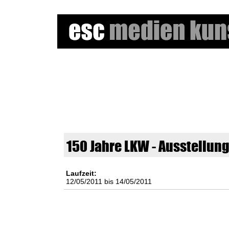
e
s
c
m
150 Jahre LKW - Ausstellun
e
d
Laufzeit:
12/05/2011
bis
14/05/2011
i
S
S
e
u
u
c