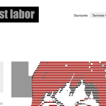
Direkt
zum
Startseite
Termine
Inhalt
–
er