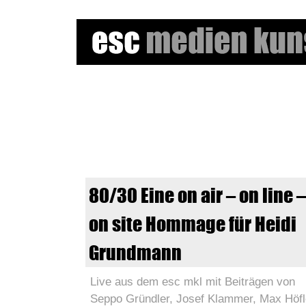
e
s
c
m
80/30 Eine on air – on line 
e
on site Hommage für Heidi
d
Grundmann
i
Live aus dem esc mkl mit Beiträgen von
e
Seppo Gründler, Josef Klammer, Max Höfl