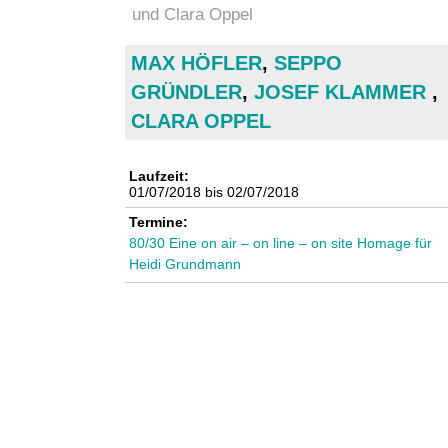
n
und Clara Oppel
k
MAX HÖFLER
,
SEPPO
GRÜNDLER
,
JOSEF KLAMMER
,
u
CLARA OPPEL
n
Laufzeit:
s
01/07/2018
bis
02/07/2018
t
Termine:
80/30 Eine on air – on line – on site Homage für
l
Heidi Grundmann
a
b
o
r