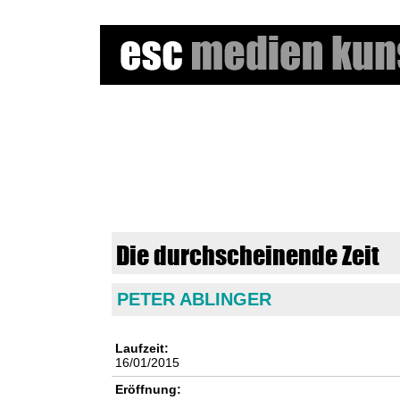
e
s
c
m
Die durchscheinende Zeit
e
PETER ABLINGER
d
i
Laufzeit:
16/01/2015
e
Eröffnung: