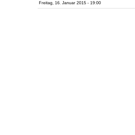
Freitag, 16. Januar 2015 - 19:00
n
k
u
n
s
t
l
a
b
o
r