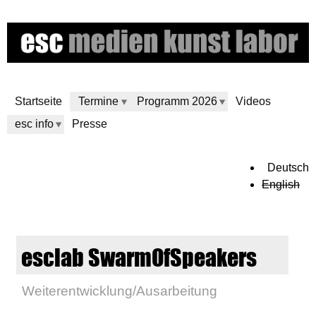
Direkt
zum
Inhalt
Startseite
Termine
Programm 2026
Videos
esc info
Presse
e
Deutsch
English
s
c
esclab SwarmOfSpeakers
m
Weiterentwicklung/Ausarbeitung
e