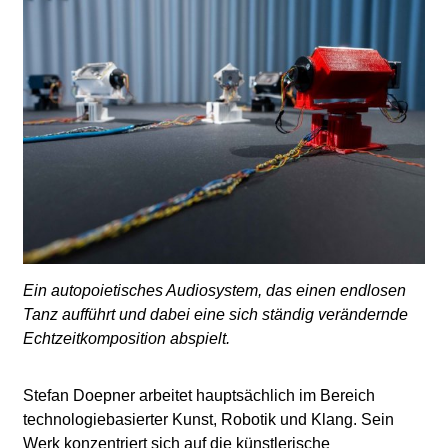
l
a
b
o
r
Ein autopoietisches Audiosystem, das einen endlosen
Tanz aufführt und dabei eine sich ständig verändernde
Echtzeitkomposition abspielt.
Stefan Doepner arbeitet hauptsächlich im Bereich
technologiebasierter Kunst, Robotik und Klang. Sein
Werk konzentriert sich auf die künstlerische