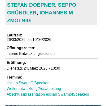
d
STEFAN DOEPNER
,
SEPPO
GRÜNDLER
,
IOHANNES M
i
ZMÖLNIG
e
Laufzeit:
n
26/03/2026
bis
10/04/2026
k
Öffnungszeiten:
Interne Entwicklungssession
u
Eröffnung:
Dienstag, 24. März 2026 - 10:00
n
Termine:
s
esclab SwarmOfSpeakers –
Weiterentwicklung/Ausarbeitung
t
Abschlusspräsentation esclab SwarmofSpeakers