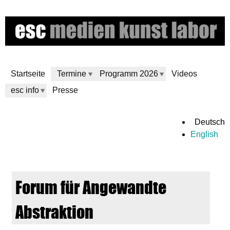
Direkt
zum
Inhalt
Startseite
Termine
Programm 2026
Videos
esc info
Presse
e
Deutsch
English
s
c
Forum für Angewandte
m
Abstraktion
e