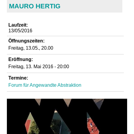
d
MAURO HERTIG
i
Laufzeit:
13/05/2016
e
Öffnungszeiten:
n
Freitag, 13.05., 20.00
Eröffnung:
k
Freitag, 13. Mai 2016 - 20:00
u
Termine:
Forum für Angewandte Abstraktion
n
s
t