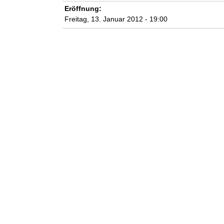
n
Eröffnung:
Freitag, 13. Januar 2012 - 19:00
k
u
n
s
t
l
a
b
o
r