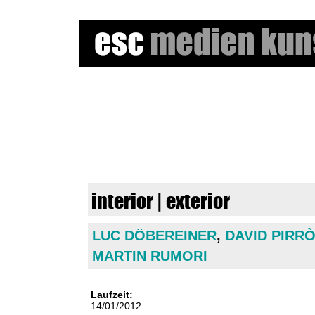
e
s
c
m
interior | exterior
e
LUC DÖBEREINER
,
DAVID PIRR
d
MARTIN RUMORI
i
e
Laufzeit:
14/01/2012