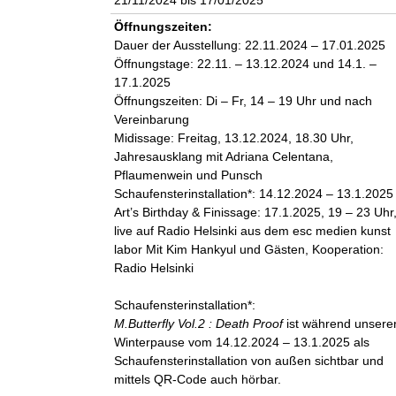
n
Öffnungszeiten:
Dauer der Ausstellung: 22.11.2024 – 17.01.2025
k
Öffnungstage: 22.11. – 13.12.2024 und 14.1. –
17.1.2025
u
Öffnungszeiten: Di – Fr, 14 – 19 Uhr und nach
Vereinbarung
n
Midissage: Freitag, 13.12.2024, 18.30 Uhr,
Jahresausklang mit Adriana Celentana,
s
Pflaumenwein und Punsch
Schaufensterinstallation*: 14.12.2024 – 13.1.2025
t
Art’s Birthday & Finissage: 17.1.2025, 19 – 23 Uhr
live auf Radio Helsinki aus dem esc medien kunst
l
labor Mit Kim Hankyul und Gästen, Kooperation:
Radio Helsinki
a
Schaufensterinstallation*:
b
M.Butterfly Vol.2 : Death Proof
ist während unsere
Winterpause vom 14.12.2024 – 13.1.2025 als
o
Schaufensterinstallation von außen sichtbar und
mittels QR-Code auch hörbar.
r