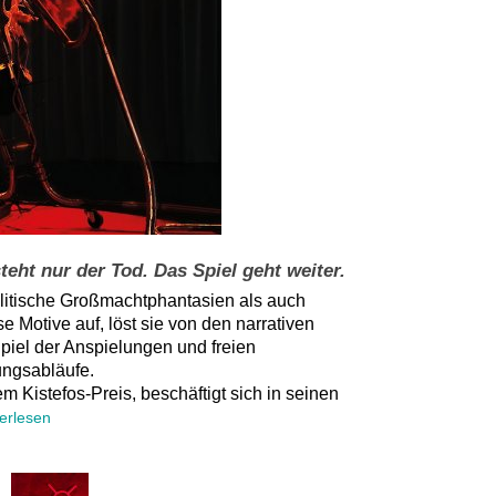
teht nur d
er Tod
. Das Spiel geht weiter.
olitische Großmachtphantasien als auch
e Motive auf, löst sie von den narrativen
Spiel der Anspielungen und freien
ungsabläufe.
dem
Kistefos-Preis,
beschäfti
gt
sich
in seinen
terlesen