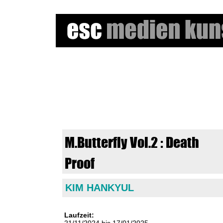
e
s
c
m
M.Butterfly Vol.2 : Death
e
Proof
d
KIM HANKYUL
i
e
Laufzeit:
21/11/2024
bis
17/01/2025