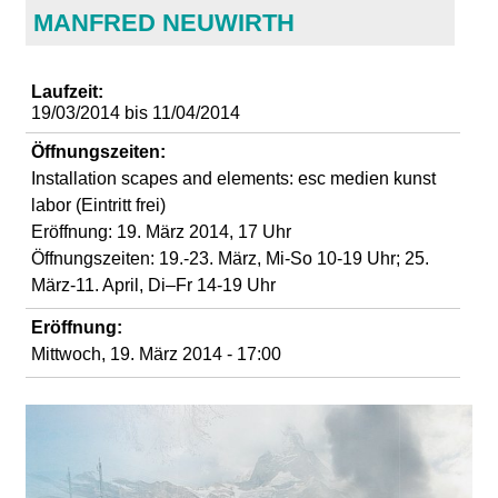
d
MANFRED NEUWIRTH
i
Laufzeit:
19/03/2014
bis
11/04/2014
e
Öffnungszeiten:
n
Installation scapes and elements: esc medien kunst
labor (Eintritt frei)
k
Eröffnung: 19. März 2014, 17 Uhr
Öffnungszeiten: 19.-23. März, Mi-So 10-19 Uhr; 25.
u
März-11. April, Di–Fr 14-19 Uhr
Eröffnung:
n
Mittwoch, 19. März 2014 - 17:00
s
t