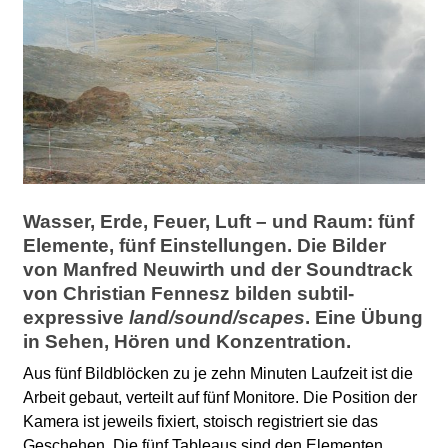
l
a
b
o
r
Wasser, Erde, Feuer, Luft – und Raum: fünf
Elemente, fünf Einstellungen. Die Bilder
von Manfred Neuwirth und der Soundtrack
von Christian Fennesz bilden subtil-
expressive
land/sound/scapes
. Eine Übung
in Sehen, Hören und Konzentration.
Aus fünf Bildblöcken zu je zehn Minuten Laufzeit ist die
Arbeit gebaut, verteilt auf fünf Monitore. Die Position der
Kamera ist jeweils fixiert, stoisch registriert sie das
Geschehen. Die fünf Tableaus sind den Elementen