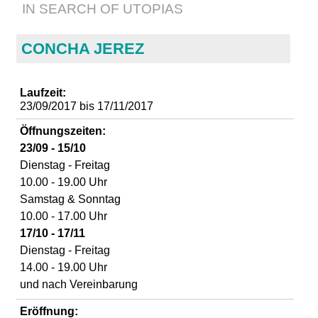
IN SEARCH OF UTOPIAS
d
i
CONCHA JEREZ
e
Laufzeit:
23/09/2017
bis
17/11/2017
n
Öffnungszeiten:
k
23/09 - 15/10
Dienstag - Freitag
u
10.00 - 19.00 Uhr
Samstag & Sonntag
n
10.00 - 17.00 Uhr
17/10 - 17/11
s
Dienstag - Freitag
14.00 - 19.00 Uhr
t
und nach Vereinbarung
Eröffnung: