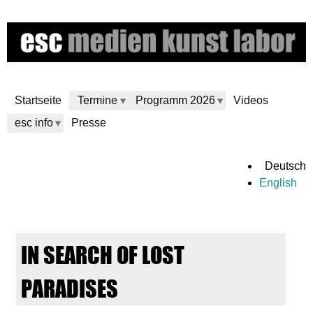
Direkt
zum
Inhalt
Startseite
Termine
Programm 2026
Videos
esc info
Presse
e
Deutsch
English
s
c
IN SEARCH OF LOST
m
PARADISES
e