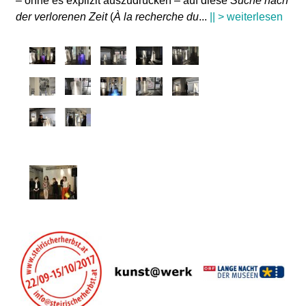
– ohne es explizit auszudrücken – auf diese
Suche nach
der verlorenen Zeit
(
À la recherche du
...
|| > weiterlesen