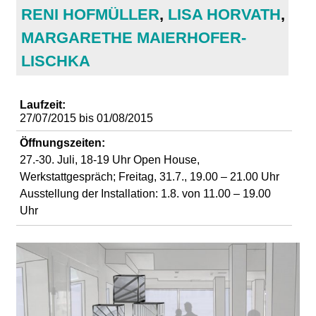
d
RENI HOFMÜLLER
,
LISA HORVATH
,
MARGARETHE MAIERHOFER-
i
LISCHKA
e
Laufzeit:
n
27/07/2015
bis
01/08/2015
k
Öffnungszeiten:
27.-30. Juli, 18-19 Uhr Open House,
u
Werkstattgespräch; Freitag, 31.7., 19.00 – 21.00 Uhr
Ausstellung der Installation: 1.8. von 11.00 – 19.00
n
Uhr
s
t