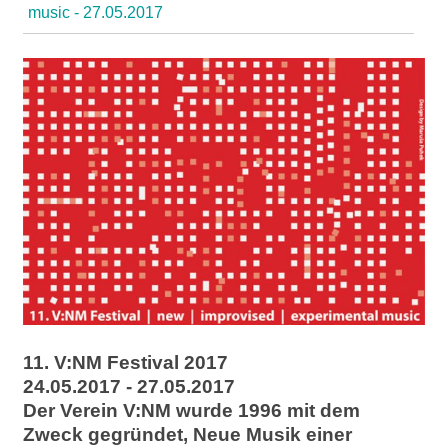
l
music - 27.05.2017
a
b
o
r
11. V:NM Festival 2017
24.05.2017 - 27.05.2017
Der Verein V:NM wurde 1996 mit dem
Zweck gegründet, Neue Musik einer