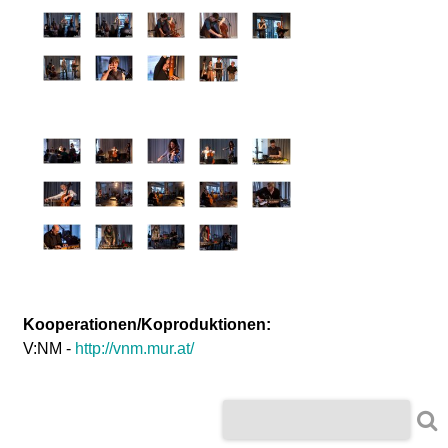
Kooperationen/Koproduktionen:
V:NM -
http://vnm.mur.at/
S
S
u
u
c