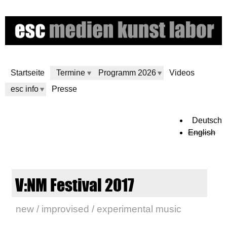
Direkt
zum
Inhalt
Startseite
Termine
Programm 2026
Videos
esc info
Presse
e
Deutsch
English
s
c
V:NM Festival 2017
m
new / improvised / experimental music
e