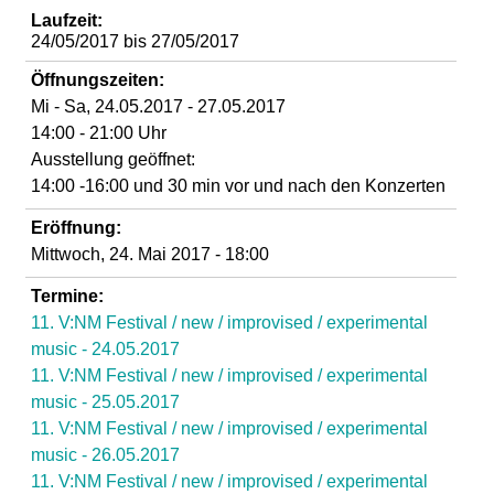
d
Laufzeit:
24/05/2017
bis
27/05/2017
i
Öffnungszeiten:
Mi - Sa, 24.05.2017 - 27.05.2017
e
14:00 - 21:00 Uhr
Ausstellung geöffnet:
n
14:00 -16:00 und 30 min vor und nach den Konzerten
k
Eröffnung:
Mittwoch, 24. Mai 2017 - 18:00
u
Termine:
11. V:NM Festival / new / improvised / experimental
n
music - 24.05.2017
11. V:NM Festival / new / improvised / experimental
s
music - 25.05.2017
11. V:NM Festival / new / improvised / experimental
t
music - 26.05.2017
11. V:NM Festival / new / improvised / experimental