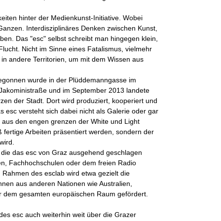
eiten hinter der Medienkunst-Initiative. Wobei
 Ganzen. Interdisziplinäres Denken zwischen Kunst,
ben. Das "esc" selbst schreibt man hingegen klein,
lucht. Nicht im Sinne eines Fatalismus, vielmehr
g in andere Territorien, um mit dem Wissen aus
 Begonnen wurde in der Plüddemanngasse im
ie Jakoministraße und im September 2013 landete
en der Stadt. Dort wird produziert, kooperiert und
as esc versteht sich dabei nicht als Galerie oder gar
 aus den engen grenzen der White und Light
ß fertige Arbeiten präsentiert werden, sondern der
wird.
, die das esc von Graz ausgehend geschlagen
äten, Fachhochschulen oder dem freien Radio
m Rahmen des esclab wird etwa gezielt die
nnen aus anderen Nationen wie Australien,
der dem gesamten europäischen Raum gefördert.
des esc auch weiterhin weit über die Grazer