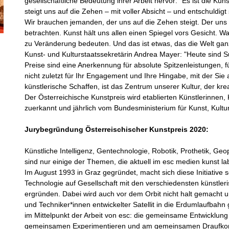
gesellschaftliche Bedeutung ihrer Arbeit hervor: "Es ist die Ku
steigt uns auf die Zehen – mit voller Absicht – und entschuldigt 
Wir brauchen jemanden, der uns auf die Zehen steigt. Der uns 
betrachten. Kunst hält uns allen einen Spiegel vors Gesicht. 
zu Veränderung bedeuten. Und das ist etwas, das die Welt gan
Kunst- und Kulturstaatssekretärin Andrea Mayer: "Heute sind S
Preise sind eine Anerkennung für absolute Spitzenleistungen,
nicht zuletzt für Ihr Engagement und Ihre Hingabe, mit der Sie
künstlerische Schaffen, ist das Zentrum unserer Kultur, der kre
Der Österreichische Kunstpreis wird etablierten Künstlerinnen, 
zuerkannt und jährlich vom Bundesministerium für Kunst, Kultur
Jurybegründung Österreischischer Kunstpreis 2020:
Künstliche Intelligenz, Gentechnologie, Robotik, Prothetik, G
sind nur einige der Themen, die aktuell im esc medien kunst l
Im August 1993 in Graz gegründet, macht sich diese Initiative
Technologie auf Gesellschaft mit den verschiedensten künstler
ergründen. Dabei wird auch vor dem Orbit nicht halt gemacht 
und Techniker*innen entwickelter Satellit in die Erdumlaufba
im Mittelpunkt der Arbeit von esc: die gemeinsame Entwicklung
gemeinsamen Experimentieren und am gemeinsamen Draufkom