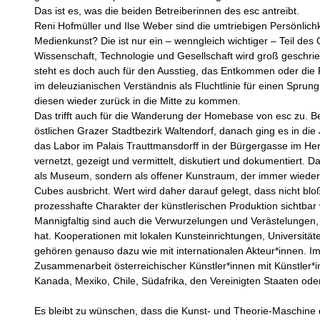
Das ist es, was die beiden Betreiberinnen des esc antreibt.
Reni Hofmüller und Ilse Weber sind die umtriebigen Persönlichk
Medienkunst? Die ist nur ein – wenngleich wichtiger – Teil des
Wissenschaft, Technologie und Gesellschaft wird groß geschrie
steht es doch auch für den Ausstieg, das Entkommen oder die F
im deleuzianischen Verständnis als Fluchtlinie für einen Sprun
diesen wieder zurück in die Mitte zu kommen.
Das trifft auch für die Wanderung der Homebase von esc zu.
östlichen Grazer Stadtbezirk Waltendorf, danach ging es in d
das Labor im Palais Trauttmansdorff in der Bürgergasse im Herz
vernetzt, gezeigt und vermittelt, diskutiert und dokumentiert. D
als Museum, sondern als offener Kunstraum, der immer wieder
Cubes ausbricht. Wert wird daher darauf gelegt, dass nicht blo
prozesshafte Charakter der künstlerischen Produktion sichtbar 
Mannigfaltig sind auch die Verwurzelungen und Verästelungen
hat. Kooperationen mit lokalen Kunsteinrichtungen, Universit
gehören genauso dazu wie mit internationalen Akteur*innen. I
Zusammenarbeit österreichischer Künstler*innen mit Künstler*i
Kanada, Mexiko, Chile, Südafrika, den Vereinigten Staaten o
Es bleibt zu wünschen, dass die Kunst- und Theorie-Maschine 