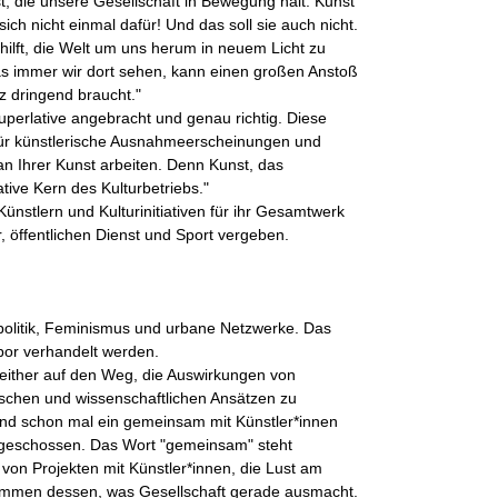
nst, die unsere Gesellschaft in Bewegung hält. Kunst
sich nicht einmal dafür! Und das soll sie auch nicht.
hilft, die Welt um uns herum in neuem Licht zu
Was immer wir dort sehen, kann einen großen Anstoß
z dringend braucht."
uperlative angebracht und genau richtig. Diese
 für künstlerische Ausnahmeerscheinungen und
 an Ihrer Kunst arbeiten. Denn Kunst, das
ative Kern des Kulturbetriebs."
Künstlern und Kulturinitiativen für ihr Gesamtwerk
, öffentlichen Dienst und Sport vergeben.
eopolitik, Feminismus und urbane Netzwerke. Das
abor verhandelt werden.
 seither auf den Weg, die Auswirkungen von
ischen und wissenschaftlichen Ansätzen zu
und schon mal ein gemeinsam mit Künstler*innen
hn geschossen. Das Wort "gemeinsam" steht
 von Projekten mit Künstler*innen, die Lust am
men dessen, was Gesellschaft gerade ausmacht.