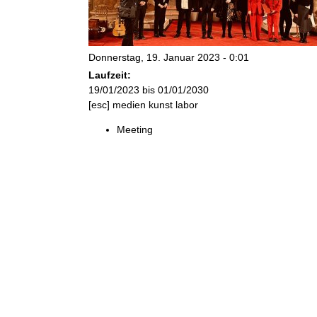
n
k
Donnerstag, 19. Januar 2023 - 0:01
u
Laufzeit:
19/01/2023
bis
01/01/2030
n
[esc] medien kunst labor
s
Meeting
t
l
a
b
o
r