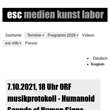
Direkt
zum
Inhalt
Startseite
Termine
Programm 2026
Videos
esc info
Presse
e
Deutsch
English
s
c
7.10.2021, 18 Uhr ORF
m
musikprotokoll ‒ Humanoid
e