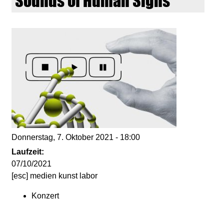
Sounds of Human Signs
d
i
e
n
k
u
Donnerstag, 7. Oktober 2021 - 18:00
n
Laufzeit:
07/10/2021
s
[esc] medien kunst labor
Konzert
t