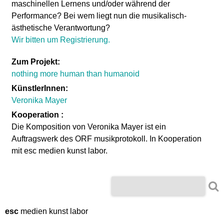
maschinellen Lernens und/oder während der
Performance? Bei wem liegt nun die musikalisch-
ästhetische Verantwortung?
Wir bitten um Registrierung.
Zum Projekt:
nothing more human than humanoid
KünstlerInnen:
Veronika Mayer
Kooperation :
Die Komposition von Veronika Mayer ist ein
Auftragswerk des ORF musikprotokoll.
In Kooperation
mit esc medien kunst labor.
S
S
u
u
c
h
esc
medien kunst labor
c
e